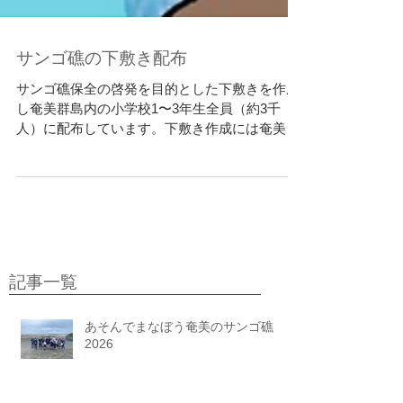
サンゴ礁の下敷き配布
サンゴ礁保全の啓発を目的とした下敷きを作成
し奄美群島内の小学校1〜3年生全員（約3千
人）に配布しています。下敷き作成には奄美大
島出身の歌手の里アンナさんと所属事務所
MINFAPLANさん、東京都北区の瀧野川女子学
園中学高等部（94期生）の皆さんからの寄付金
を活用させていただ...
記事一覧
あそんでまなぼう奄美のサンゴ礁
2026