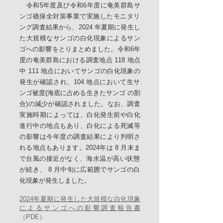
令和5年度及び令和6年度に奄美群島サ
ンゴ礁保全対策事業で実施したモニタリ
ング調査結果から、2024 年夏期に発生し
た大規模なサンゴの白化現象によるサン
ゴへの影響をとりまとめました。令和6年
度の奄美群島における調査地点 118 地点
中 111 地点においてサンゴの白化現象の
発生が確認され、104 地点において生サ
ンゴ被度(海底に占める生きたサンゴ の割
合)の減少が確認されました。なお、調査
実施時期によっては、白化発生前や白化
進行中の地点もあり、白化による死滅等
の影響は今年度の調査結果により判明さ
れる地点もあります。2024年は 8 月末ま
で台風の接近がなく、海水温が高い状態
が続き、 8 月中旬に広範囲でサンゴの白
化現象が発生しました。
2024年夏期に発生した大規模な白化現象
によるサンゴへの影響調査報告書
（PDE）