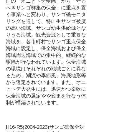
前の「オニヒトデ駆除」から「守る
べきサンゴ群集の保全」に重点を置
く事業へと変わり、サンゴ礁モニタ
リングを通して、特に生サンゴ被度
の高い海域、サンゴ幼生供給源とな
りうる海域、観光資源として重要な
海域を、各市町村でサンゴ重点保全
海域に設定し、保全海域および保全
海域周辺海域での集中的、継続的な
駆除が行なわれています。保全海域
の環境はそれぞれの地域ごとに異な
るため、潮流や季節風、海底地形等
から選定されています。また、オニ
ヒトデ大発生には、迅速かつ柔軟に
保全海域の選定やや変更を行なう体
制が構築されています。
H16-R5(2004-2023)サンゴ礁保全対